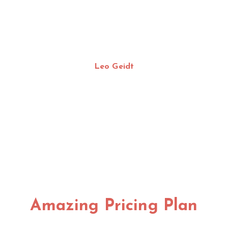
In blandit eu sem nibh iaculis. Orem odio
varius ut et elementum pellentesque diam
tellus. Rem odio varius ut et elementum.
Leo Geidt
CONTACT ZAKRA
Amazing Pricing Plan