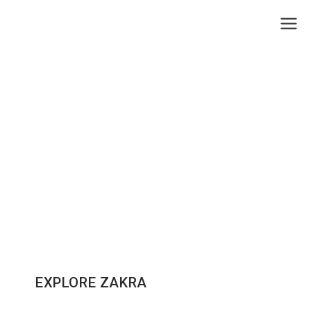
ZAKRA
PROFESSIONAL
Nulla leo nisl purus ullamcorper ullamcorper
varius nunc mollis phasellus.
EXPLORE ZAKRA