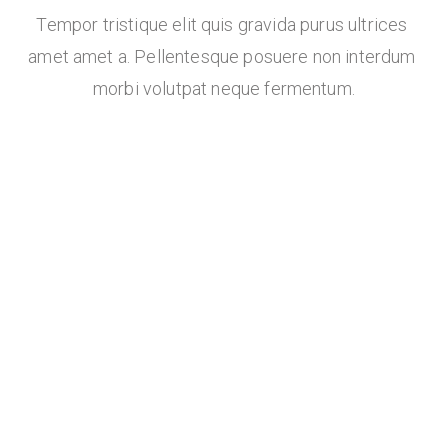
Tempor tristique elit quis gravida purus ultrices 
amet amet a. Pellentesque posuere non interdum 
morbi volutpat neque fermentum.
Personal
$19
/month
Tempor tristique elit quis
Tristique elit quis
Purus ultrices amet
Elit quis tempor tristiq